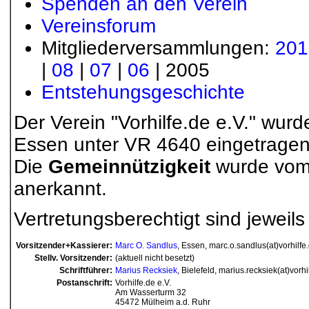
Spenden an den Verein
Vereinsforum
Mitgliederversammlungen:
201
|
08
|
07
|
06
| 2005
Entstehungsgeschichte
Der Verein "Vorhilfe.de e.V." wu
Essen unter VR 4640 eingetragen
Die
Gemeinnützigkeit
wurde vom
anerkannt.
Vertretungsberechtigt sind jeweil
Vorsitzender+Kassierer:
Marc O. Sandlus
, Essen, marc.o.sandlus(at)vorhilfe
Stellv. Vorsitzender:
(aktuell nicht besetzt)
Schriftführer:
Marius Recksiek
, Bielefeld, marius.recksiek(at)vorhi
Postanschrift:
Vorhilfe.de e.V.
Am Wasserturm 32
45472 Mülheim a.d. Ruhr